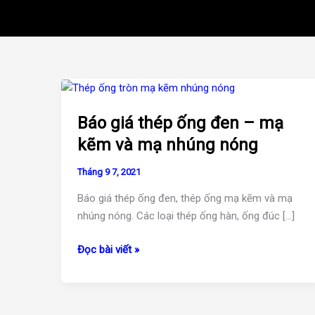
Báo
giá
Báo giá thép ống đen – mạ
thép
ống
kẽm và mạ nhúng nóng
đen
Tháng 9 7, 2021
–
mạ
Báo giá thép ống đen, thép ống mạ kẽm và mạ
kẽm
nhúng nóng. Các loại thép ống hàn, ống đúc […]
và
mạ
Đọc bài viết »
nhúng
nóng