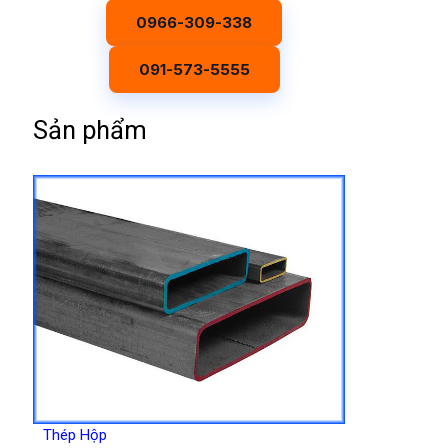
0966-309-338
091-573-5555
Sản phẩm
Thép Hộp