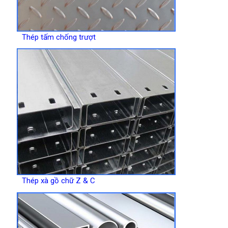
Thép tấm chống trượt
Thép xà gồ chữ Z & C