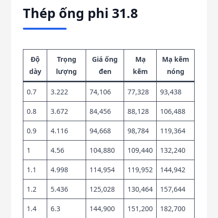
Thép ống phi 31.8
Độ
Trọng
Giá ống
Mạ
Mạ kẽm
dày
lượng
đen
kẽm
nóng
0.7
3.222
74,106
77,328
93,438
0.8
3.672
84,456
88,128
106,488
0.9
4.116
94,668
98,784
119,364
1
4.56
104,880
109,440
132,240
1.1
4.998
114,954
119,952
144,942
1.2
5.436
125,028
130,464
157,644
1.4
6.3
144,900
151,200
182,700