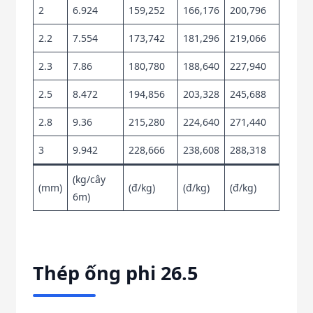
2
6.924
159,252
166,176
200,796
2.2
7.554
173,742
181,296
219,066
2.3
7.86
180,780
188,640
227,940
2.5
8.472
194,856
203,328
245,688
2.8
9.36
215,280
224,640
271,440
3
9.942
228,666
238,608
288,318
(kg/cây
(mm)
(đ/kg)
(đ/kg)
(đ/kg)
6m)
Thép ống phi 26.5