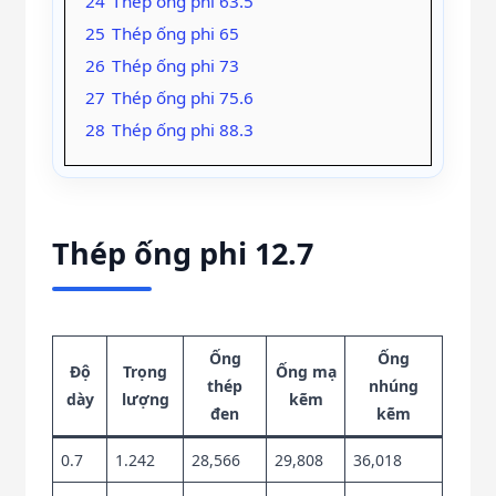
24
Thép ống phi 63.5
25
Thép ống phi 65
26
Thép ống phi 73
27
Thép ống phi 75.6
28
Thép ống phi 88.3
Thép ống phi 12.7
Ống
Ống
Độ
Trọng
Ống mạ
thép
nhúng
dày
lượng
kẽm
đen
kẽm
0.7
1.242
28,566
29,808
36,018