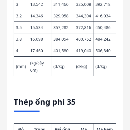
3
13.542
311,466
325,008
392,718
3.2
14.346
329,958
344,304
416,034
3.5
15.534
357,282
372,816
450,486
3.8
16.698
384,054
400,752
484,242
4
17.460
401,580
419,040
506,340
(kg/cây
(mm)
(đ/kg)
(đ/kg)
(đ/kg)
6m)
Thép ống phi 35
Độ
Trọng
Giá ống
Mạ
Mạ kẽm