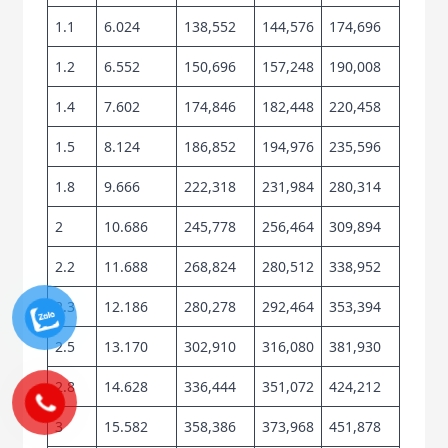
1.1
6.024
138,552
144,576
174,696
1.2
6.552
150,696
157,248
190,008
1.4
7.602
174,846
182,448
220,458
1.5
8.124
186,852
194,976
235,596
1.8
9.666
222,318
231,984
280,314
2
10.686
245,778
256,464
309,894
2.2
11.688
268,824
280,512
338,952
2.3
12.186
280,278
292,464
353,394
2.5
13.170
302,910
316,080
381,930
2.8
14.628
336,444
351,072
424,212
3
15.582
358,386
373,968
451,878