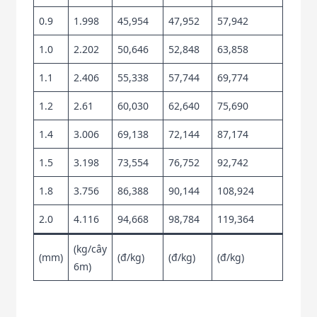
0.9
1.998
45,954
47,952
57,942
1.0
2.202
50,646
52,848
63,858
1.1
2.406
55,338
57,744
69,774
1.2
2.61
60,030
62,640
75,690
1.4
3.006
69,138
72,144
87,174
1.5
3.198
73,554
76,752
92,742
1.8
3.756
86,388
90,144
108,924
2.0
4.116
94,668
98,784
119,364
(kg/cây
(mm)
(đ/kg)
(đ/kg)
(đ/kg)
6m)