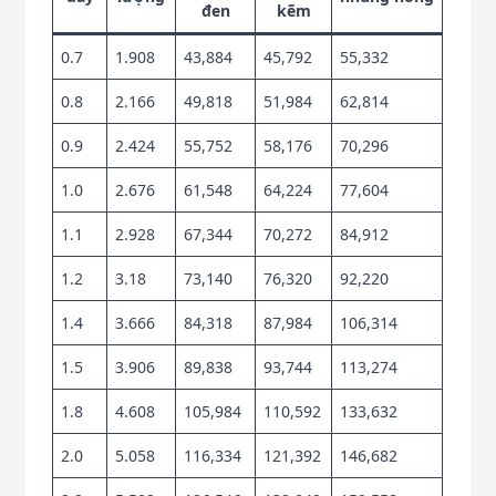
đen
kẽm
0.7
1.908
43,884
45,792
55,332
0.8
2.166
49,818
51,984
62,814
0.9
2.424
55,752
58,176
70,296
1.0
2.676
61,548
64,224
77,604
1.1
2.928
67,344
70,272
84,912
1.2
3.18
73,140
76,320
92,220
1.4
3.666
84,318
87,984
106,314
1.5
3.906
89,838
93,744
113,274
1.8
4.608
105,984
110,592
133,632
2.0
5.058
116,334
121,392
146,682