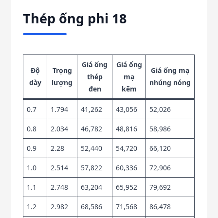
Thép ống phi 18
Giá ống
Giá ống
Độ
Trọng
Giá ống mạ
thép
mạ
dày
lượng
nhúng nóng
đen
kẽm
0.7
1.794
41,262
43,056
52,026
0.8
2.034
46,782
48,816
58,986
0.9
2.28
52,440
54,720
66,120
1.0
2.514
57,822
60,336
72,906
1.1
2.748
63,204
65,952
79,692
1.2
2.982
68,586
71,568
86,478