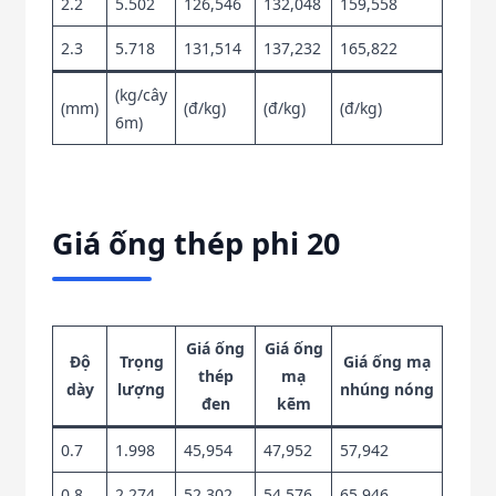
2.2
5.502
126,546
132,048
159,558
2.3
5.718
131,514
137,232
165,822
(kg/cây
(mm)
(đ/kg)
(đ/kg)
(đ/kg)
6m)
Giá ống thép phi 20
Giá ống
Giá ống
Độ
Trọng
Giá ống mạ
thép
mạ
dày
lượng
nhúng nóng
đen
kẽm
0.7
1.998
45,954
47,952
57,942
0.8
2.274
52,302
54,576
65,946