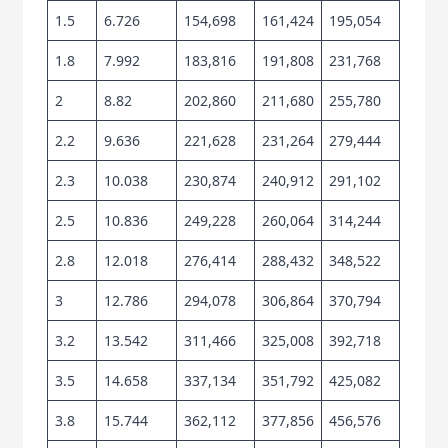
1.5
6.726
154,698
161,424
195,054
1.8
7.992
183,816
191,808
231,768
2
8.82
202,860
211,680
255,780
2.2
9.636
221,628
231,264
279,444
2.3
10.038
230,874
240,912
291,102
2.5
10.836
249,228
260,064
314,244
2.8
12.018
276,414
288,432
348,522
3
12.786
294,078
306,864
370,794
3.2
13.542
311,466
325,008
392,718
3.5
14.658
337,134
351,792
425,082
3.8
15.744
362,112
377,856
456,576