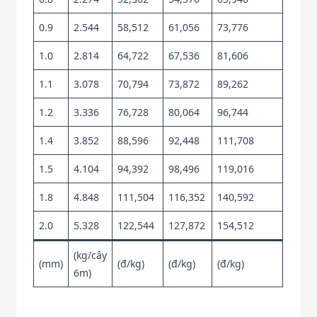
0.9
2.544
58,512
61,056
73,776
1.0
2.814
64,722
67,536
81,606
1.1
3.078
70,794
73,872
89,262
1.2
3.336
76,728
80,064
96,744
1.4
3.852
88,596
92,448
111,708
1.5
4.104
94,392
98,496
119,016
1.8
4.848
111,504
116,352
140,592
2.0
5.328
122,544
127,872
154,512
(kg/cây
(mm)
(đ/kg)
(đ/kg)
(đ/kg)
6m)