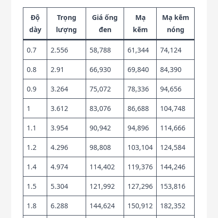
Độ
Trọng
Giá ống
Mạ
Mạ kẽm
dày
lượng
đen
kẽm
nóng
0.7
2.556
58,788
61,344
74,124
0.8
2.91
66,930
69,840
84,390
0.9
3.264
75,072
78,336
94,656
1
3.612
83,076
86,688
104,748
1.1
3.954
90,942
94,896
114,666
1.2
4.296
98,808
103,104
124,584
1.4
4.974
114,402
119,376
144,246
1.5
5.304
121,992
127,296
153,816
1.8
6.288
144,624
150,912
182,352