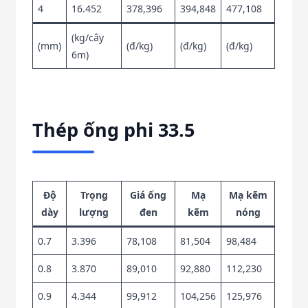
4
16.452
378,396
394,848
477,108
(kg/cây
(mm)
(đ/kg)
(đ/kg)
(đ/kg)
6m)
Thép ống phi 33.5
Độ
Trọng
Giá ống
Mạ
Mạ kẽm
dày
lượng
đen
kẽm
nóng
0.7
3.396
78,108
81,504
98,484
0.8
3.870
89,010
92,880
112,230
0.9
4.344
99,912
104,256
125,976