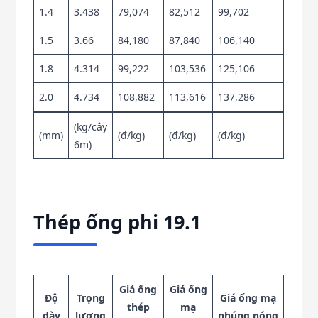
1.4
3.438
79,074
82,512
99,702
1.5
3.66
84,180
87,840
106,140
1.8
4.314
99,222
103,536
125,106
2.0
4.734
108,882
113,616
137,286
(kg/cây
(mm)
(đ/kg)
(đ/kg)
(đ/kg)
6m)
Thép ống phi 19.1
Giá ống
Giá ống
Độ
Trọng
Giá ống mạ
thép
mạ
dày
lượng
nhúng nóng