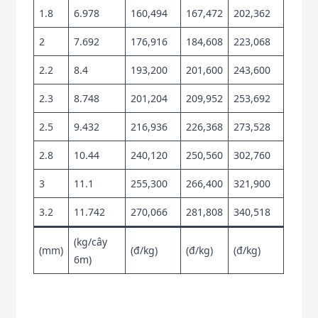
1.8
6.978
160,494
167,472
202,362
2
7.692
176,916
184,608
223,068
2.2
8.4
193,200
201,600
243,600
2.3
8.748
201,204
209,952
253,692
2.5
9.432
216,936
226,368
273,528
2.8
10.44
240,120
250,560
302,760
3
11.1
255,300
266,400
321,900
3.2
11.742
270,066
281,808
340,518
(kg/cây
(mm)
(đ/kg)
(đ/kg)
(đ/kg)
6m)