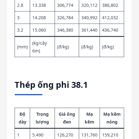
2.8
13.338
306,774
320,112
386,802
3
14.208
326,784
340,992
412,032
3.2
15.060
346,380
361,440
436,740
(kg/cây
(mm)
(đ/kg)
(đ/kg)
(đ/kg)
6m)
Thép ống phi 38.1
Độ
Trọng
Giá ống
Mạ
Mạ kẽm
dày
lượng
đen
kẽm
nóng
1
5.490
126,270
131,760
159,210