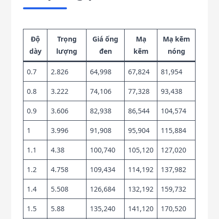
Độ
Trọng
Giá ống
Mạ
Mạ kẽm
dày
lượng
đen
kẽm
nóng
0.7
2.826
64,998
67,824
81,954
0.8
3.222
74,106
77,328
93,438
0.9
3.606
82,938
86,544
104,574
1
3.996
91,908
95,904
115,884
1.1
4.38
100,740
105,120
127,020
1.2
4.758
109,434
114,192
137,982
1.4
5.508
126,684
132,192
159,732
1.5
5.88
135,240
141,120
170,520