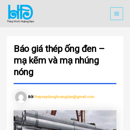
Nhảy
MAI
tới
MEN
nội
Thép Hình Hoàng Đan
dung
Báo giá thép ống đen –
mạ kẽm và mạ nhúng
nóng
Bởi
thepxaydunghoangdan@gmail.com