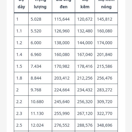
dày
lượng
đen
kẽm
nóng
1
5.028
115,644
120,672
145,812
1.1
5.520
126,960
132,480
160,080
1.2
6.000
138,000
144,000
174,000
1.4
6.960
160,080
167,040
201,840
1.5
7.434
170,982
178,416
215,586
1.8
8.844
203,412
212,256
256,476
2
9.768
224,664
234,432
283,272
2.2
10.680
245,640
256,320
309,720
2.3
11.130
255,990
267,120
322,770
2.5
12.024
276,552
288,576
348,696