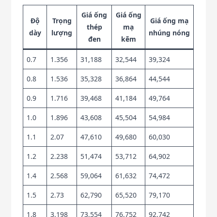
Giá ống
Giá ống
Độ
Trọng
Giá ống mạ
thép
mạ
dày
lượng
nhúng nóng
đen
kẽm
0.7
1.356
31,188
32,544
39,324
0.8
1.536
35,328
36,864
44,544
0.9
1.716
39,468
41,184
49,764
1.0
1.896
43,608
45,504
54,984
1.1
2.07
47,610
49,680
60,030
1.2
2.238
51,474
53,712
64,902
1.4
2.568
59,064
61,632
74,472
1.5
2.73
62,790
65,520
79,170
1.8
3.198
73,554
76,752
92,742