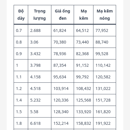
Độ
Trọng
Giá ống
Mạ
Mạ kẽm
dày
lượng
đen
kẽm
nóng
0.7
2.688
61,824
64,512
77,952
0.8
3.06
70,380
73,440
88,740
0.9
3.432
78,936
82,368
99,528
1
3.798
87,354
91,152
110,142
1.1
4.158
95,634
99,792
120,582
1.2
4.518
103,914
108,432
131,022
1.4
5.232
120,336
125,568
151,728
1.5
5.58
128,340
133,920
161,820
1.8
6.618
152,214
158,832
191,922