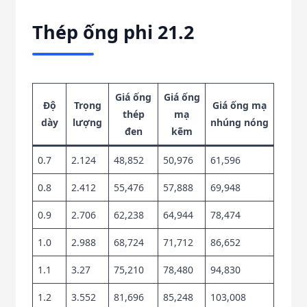
Thép ống phi 21.2
Giá ống
Giá ống
Độ
Trọng
Giá ống mạ
thép
mạ
dày
lượng
nhúng nóng
đen
kẽm
0.7
2.124
48,852
50,976
61,596
0.8
2.412
55,476
57,888
69,948
0.9
2.706
62,238
64,944
78,474
1.0
2.988
68,724
71,712
86,652
1.1
3.27
75,210
78,480
94,830
1.2
3.552
81,696
85,248
103,008