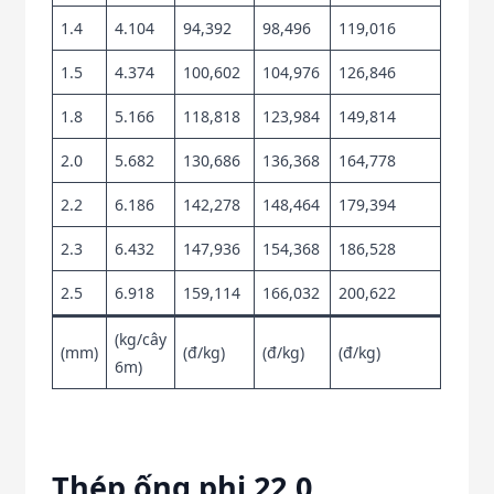
1.4
4.104
94,392
98,496
119,016
1.5
4.374
100,602
104,976
126,846
1.8
5.166
118,818
123,984
149,814
2.0
5.682
130,686
136,368
164,778
2.2
6.186
142,278
148,464
179,394
2.3
6.432
147,936
154,368
186,528
2.5
6.918
159,114
166,032
200,622
(kg/cây
(mm)
(đ/kg)
(đ/kg)
(đ/kg)
6m)
Thép ống phi 22.0