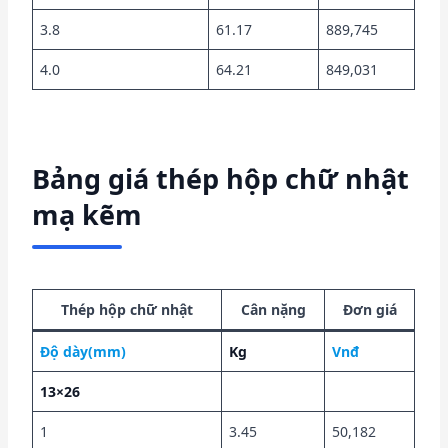
3.8
61.17
889,745
4.0
64.21
849,031
Bảng giá thép hộp chữ nhật
mạ kẽm
Thép hộp chữ nhật
Cân nặng
Đơn giá
Độ dày(mm)
Kg
Vnđ
13×26
1
3.45
50,182