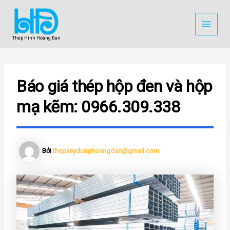
Nhảy
MAI
tới
MEN
nội
Thép Hình Hoàng Đan
dung
Báo giá thép hộp đen và hộp
mạ kẽm: 0966.309.338
Bởi
thepxaydunghoangdan@gmail.com